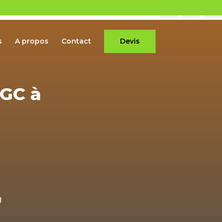
s
A propos
Contact
Devis
PGC à
)