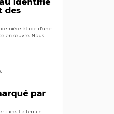
au identifie
t des
 première étape d’une
ise en œuvre. Nous
,
marqué par
rtiaire. Le terrain