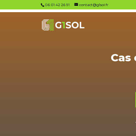
06 01 42 26 91
contact@g1sol.fr
Cas 