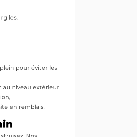
rgiles,
plein pour éviter les
 au niveau extérieur
ion,
site en remblais.
ain
nstruisez. Nos