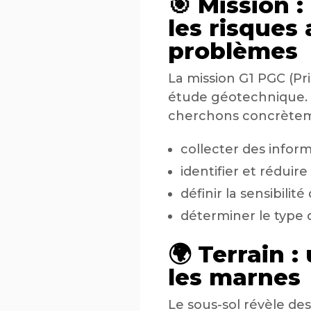
🎯 Mission :
les risques
problèmes
La mission G1 PGC (Pr
étude géotechnique. E
cherchons concrètem
collecter des inform
identifier et réduir
définir la sensibilit
déterminer le type 
🌍 Terrain 
les marnes
Le sous-sol révèle de