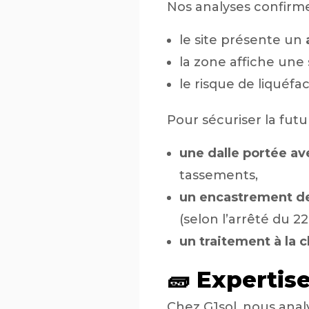
Nos analyses confirmen
le site présente un
la zone affiche une 
le risque de liquéfa
Pour sécuriser la fut
une dalle portée av
tassements,
un encastrement de
(selon l’arrêté du 22
un traitement à la 
🧱 Expertise
Chez G1sol, nous analy