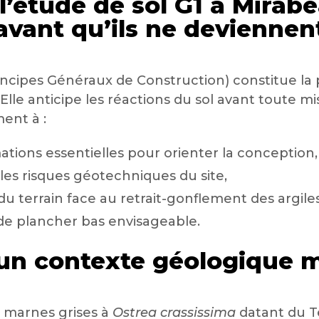
 l’étude de sol G1 à Mirabe
 avant qu’ils ne deviennen
incipes Généraux de Construction) constitue la
lle anticipe les réactions du sol avant toute m
ent à :
ations essentielles pour orienter la conception,
e les risques géotechniques du site,
é du terrain face au retrait-gonflement des argiles
de plancher bas envisageable.
: un contexte géologique 
s marnes grises à
Ostrea crassissima
datant du Te