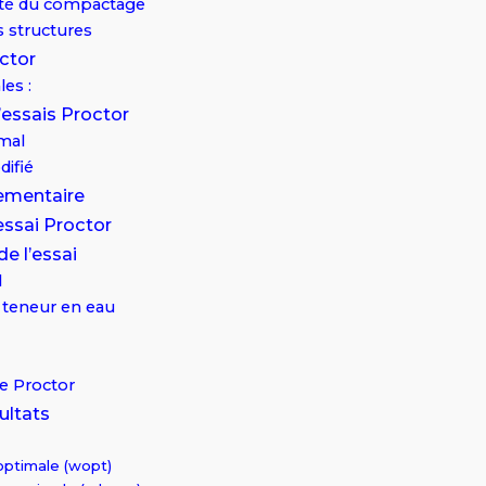
lité du compactage
s structures
octor
es :
’essais Proctor
rmal
difié
ementaire
’essai Proctor
e l’essai
l
a teneur en eau
be Proctor
ultats
optimale (wopt)