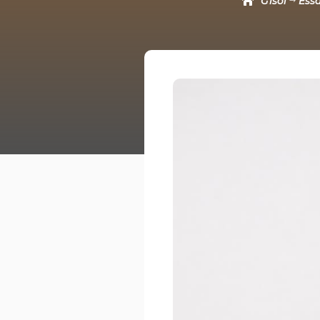
G1sol
Ess
$