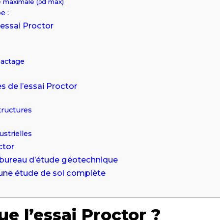
e maximale (ρd max)
e :
’essai Proctor
pactage
s de l’essai Proctor
structures
ustrielles
ctor
 bureau d’étude géotechnique
 une étude de sol complète
e l’essai Proctor ?