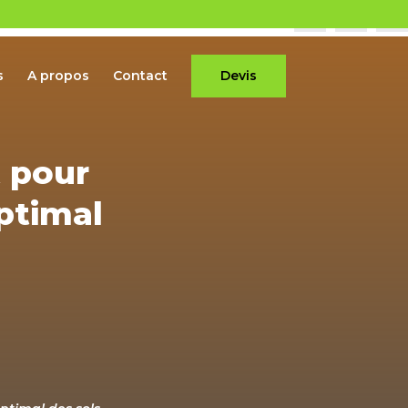
s
A propos
Contact
Devis
t pour
ptimal