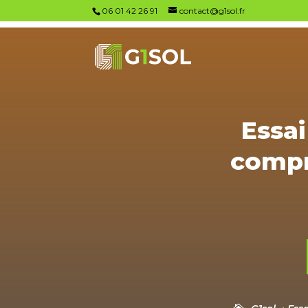
06 01 42 26 91
contact@g1sol.fr
Essai
compr