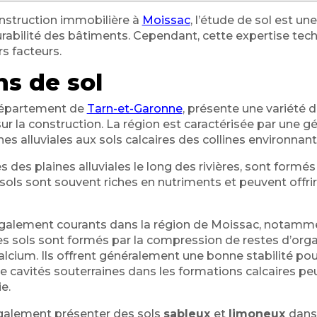
nstruction immobilière à
Moissac
, l’étude de sol est un
 durabilité des bâtiments. Cependant, cette expertise tec
rs facteurs.
s de sol
 département de
Tarn-et-Garonne
, présente une variété 
ur la construction. La région est caractérisée par une géo
nes alluviales aux sols calcaires des collines environnant
es des plaines alluviales le long des rivières, sont form
 sols sont souvent riches en nutriments et peuvent offr
galement courants dans la région de Moissac, notamment
es sols sont formés par la compression de restes d’org
cium. Ils offrent généralement une bonne stabilité pour
 cavités souterraines dans les formations calcaires pe
e.
galement présenter des sols
sableux
et
limoneux
dans