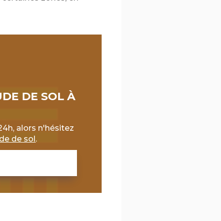
DE DE SOL À
4h, alors n'hésitez
de de sol
.