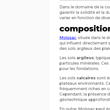
Dans le domaine de la co
garantir la solidité et la
varier en fonction de dive
composition
Moissac
, située dans le
qui influent directement s
des sols argileux des plai
Les sols
argileux
, typiqu
particules minérales. Ces
pour les fondations.
Les sols
calcaires
sont é
plateaux environnants. C
fréquemment riches en cal
Cependant, la présence de
géotechnique approfondi
En outre, Moissac peut é